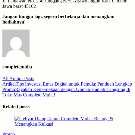
Jl. Pahlawan No. 230 Jungjang Kec. Arjawinangun Kab. Cirebon
Jawa barat 45162
Jangan tunggu lagi, segera berbelanja dan menangkan
hadiahnya!
completemulia
All Author Posts
Post
Artikel
Tips Investasi Emas Digital untuk Pemula: Panduan Lengkap
Promo
Rayakan Kemerdekaan dengan Undian Hadiah Langsung di
navigation
Toko Mas Complete Mulia!
Related posts
Promo