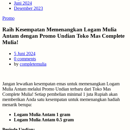
Juni 2024
Desember 2023
Promo
Raih Kesempatan Memenangkan Logam Mulia
Antam dengan Promo Undian Toko Mas Complete
Mulia!
Posted
5 Juni 2024
on
0
comments
by
completemulia
Jangan lewatkan kesempatan emas untuk memenangkan Logam
Mulia Antam melalui Promo Undian terbaru dari Toko Mas
Complete Mulia! Setiap pembelian minimal 1 juta Rupiah akan
memberikan Anda satu kesempatan untuk memenangkan hadiah
menarik berupa:
Logam Mulia Antam 1 gram
Logam Mulia Antam 0.5 gram
Periode Undian: