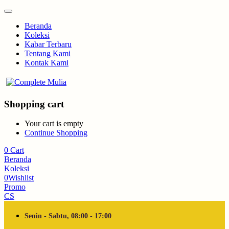
Beranda
Koleksi
Kabar Terbaru
Tentang Kami
Kontak Kami
Shopping cart
Your cart is empty
Continue Shopping
0
Cart
Beranda
Koleksi
0
Wishlist
Promo
CS
Senin - Sabtu, 08:00 - 17:00