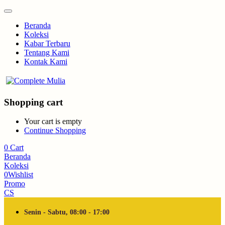
Beranda
Koleksi
Kabar Terbaru
Tentang Kami
Kontak Kami
Shopping cart
Your cart is empty
Continue Shopping
0
Cart
Beranda
Koleksi
0
Wishlist
Promo
CS
Senin - Sabtu, 08:00 - 17:00