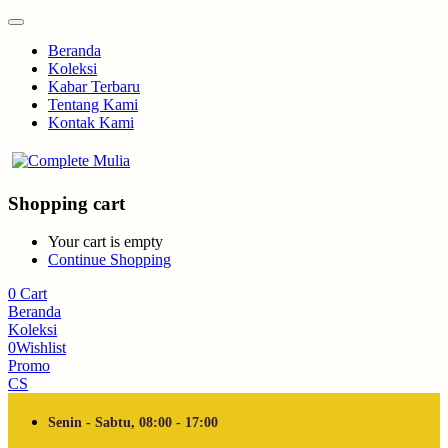
Beranda
Koleksi
Kabar Terbaru
Tentang Kami
Kontak Kami
Shopping cart
Your cart is empty
Continue Shopping
0
Cart
Beranda
Koleksi
0
Wishlist
Promo
CS
Senin - Sabtu, 08:00 - 17:00