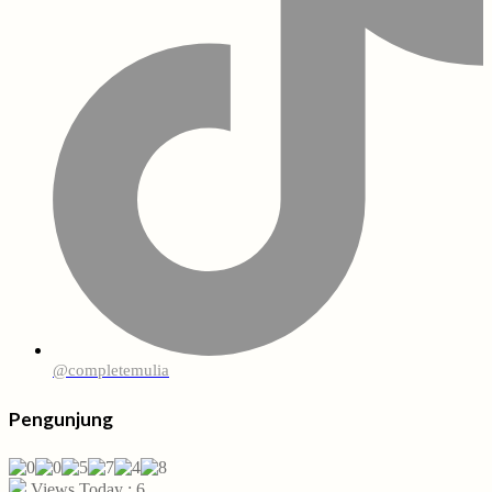
@completemulia
Pengunjung
Views Today : 6