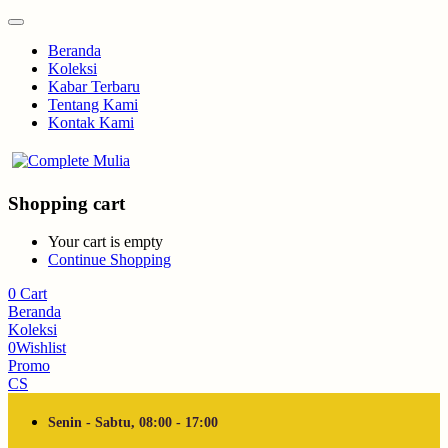
Beranda
Koleksi
Kabar Terbaru
Tentang Kami
Kontak Kami
Shopping cart
Your cart is empty
Continue Shopping
0
Cart
Beranda
Koleksi
0
Wishlist
Promo
CS
Senin - Sabtu, 08:00 - 17:00